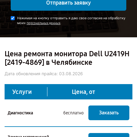
Отправить заявку
Нажимая на кнопку отправить я даю свое согласие на обработку
моих
.
персональных данных
Цена ремонта монитора Dell U2419H
[2419-4869] в Челябинске
Дата обновления прайса:
03.08.2026
Услуги
Цена, от
Заказать
Диагностика
бесплатно