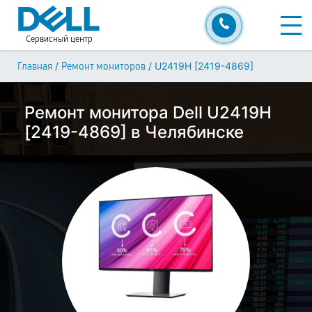
Сервисный центр
/
/
U2419H [2419-4869]
Главная
Ремонт мониторов
Ремонт монитора Dell U2419H
[2419-4869] в Челябинске