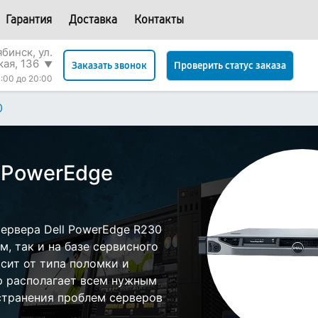
Гарантия
Доставка
Контакты
бинск, ул.
кая, 136
▼
Проверить статус заказа
Заказать звонок
:00 до 20:00
0
l PowerEdge
ервера Dell PowerEdge R230
, так и на базе сервисного
исит от типа поломки и
р располагает всем нужным
странения проблем серверов