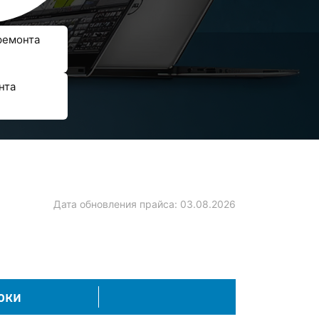
ремонта
нта
Дата обновления прайса:
03.08.2026
оки