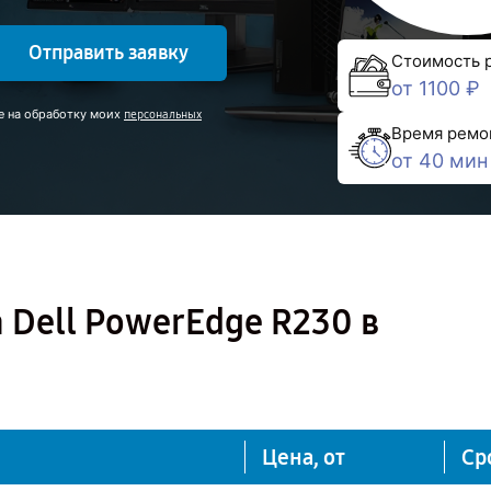
Отправить заявку
Стоимость 
от 1100 ₽
е на обработку моих
персональных
Время ремо
от 40 мин
 Dell PowerEdge R230 в
Цена, от
Ср