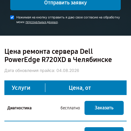
Отправить заявку
Нажимая на кнопку отправить я даю свое согласие на обработку
моих
.
персональных данных
Цена ремонта сервера Dell
PowerEdge R720XD в Челябинске
Дата обновления прайса:
04.08.2026
Услуги
Цена, от
Заказать
Диагностика
бесплатно